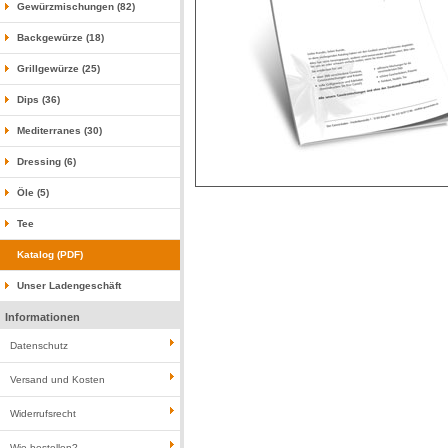
Gewürzmischungen (82)
Backgewürze (18)
Grillgewürze (25)
Dips (36)
Mediterranes (30)
Dressing (6)
Öle (5)
Tee
Katalog (PDF)
Unser Ladengeschäft
Informationen
Datenschutz
Versand und Kosten
Widerrufsrecht
Wie bestellen?