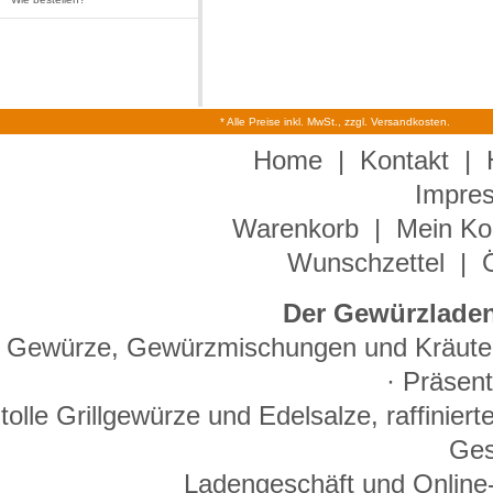
* Alle Preise inkl. MwSt., zzgl. Versandkosten.
Home
|
Kontakt
|
Impre
Warenkorb
|
Mein Ko
Wunschzettel
|
Der Gewürzladen
Gewürze, Gewürzmischungen und Kräuter 
· Präsen
tolle Grillgewürze und Edelsalze, raffinie
Ges
Ladengeschäft und Online-