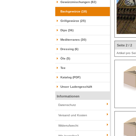
Gewürzmischungen (82)
Backgewürze (18)
Grillgewürze (25)
Dips (36)
Mediterranes (30)
Seite 2 / 2
Dressing (6)
Artikel pro Se
Öle (5)
Tee
Katalog (PDF)
Unser Ladengeschäft
Informationen
Datenschutz
Versand und Kosten
Widerrufsrecht
Wie bestellen?