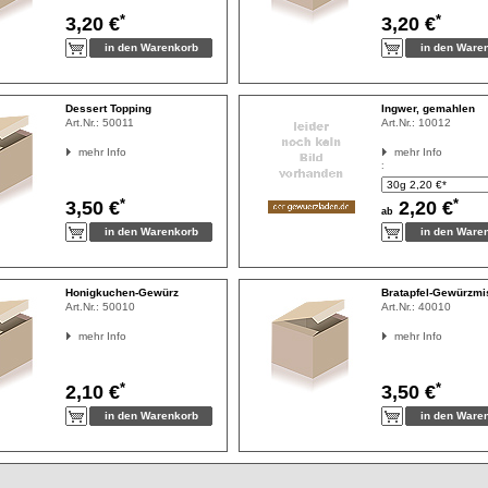
*
*
3,20 €
3,20 €
Dessert Topping
Ingwer, gemahlen
Art.Nr.:
50011
Art.Nr.:
10012
mehr Info
mehr Info
:
*
*
3,50 €
2,20 €
ab
Honigkuchen-Gewürz
Bratapfel-Gewürzm
Art.Nr.:
50010
Art.Nr.:
40010
mehr Info
mehr Info
*
*
2,10 €
3,50 €