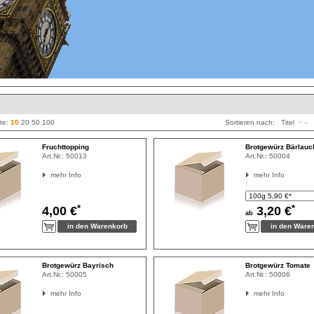
ite:
10
20
50
100
Sortieren nach:
Titel
Fruchttopping
Brotgewürz Bärlauc
Art.Nr.:
50013
Art.Nr.:
50004
mehr Info
mehr Info
:
*
*
4,00 €
3,20 €
ab
Brotgewürz Bayrisch
Brotgewürz Tomate
Art.Nr.:
50005
Art.Nr.:
50006
mehr Info
mehr Info