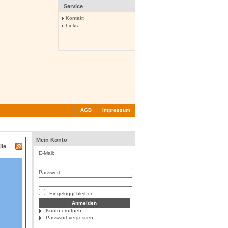
Service
Kontakt
Links
AGB
Impressum
Mein Konto
lle
E-Mail:
Passwort:
Eingeloggt bleiben
Konto eröffnen
Passwort vergessen