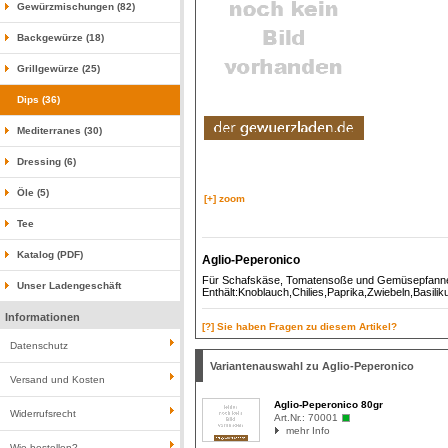
Gewürzmischungen (82)
Backgewürze (18)
Grillgewürze (25)
Dips (36)
Mediterranes (30)
Dressing (6)
Öle (5)
[+] zoom
Tee
Katalog (PDF)
Aglio-Peperonico
Für Schafskäse, Tomatensoße und Gemüsepfann
Unser Ladengeschäft
Enthält:Knoblauch,Chilies,Paprika,Zwiebeln,Basili
Informationen
[?] Sie haben Fragen zu diesem Artikel?
Datenschutz
Variantenauswahl zu Aglio-Peperonico
Versand und Kosten
Aglio-Peperonico 80gr
Widerrufsrecht
Art.Nr.:
70001
mehr Info
Wie bestellen?