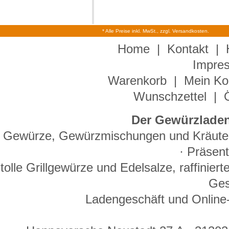
* Alle Preise inkl. MwSt., zzgl. Versandkosten.
Home
|
Kontakt
|
Impre
Warenkorb
|
Mein Ko
Wunschzettel
|
Der Gewürzladen
Gewürze, Gewürzmischungen und Kräuter 
· Präsen
tolle Grillgewürze und Edelsalze, raffinie
Ges
Ladengeschäft und Online-