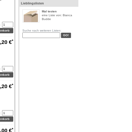
Lieblingslisten
Mal testen
eine Liste von: Bianca
Budde
:
Suche nach weiteren Listen:
*
,20 €
:
*
,20 €
:
*
,00 €