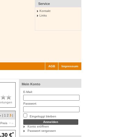
Service
Kontakt
Links
AGB
Impressum
Mein Konto
E-Mail:
ertungen
Passwort:
|
1
2
3
|
«
Eingeloggt bleiben
Preis
Konto eröffnen
Passwort vergessen
*
,30 €