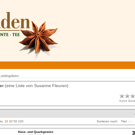
 Lieblingslisten
ler
(eine Liste von Susanne Fleuren)
Keine Bew
ite:
10
20
50
100
Sortieren nach:
Titel
3
Käse- und Quarkgewürz