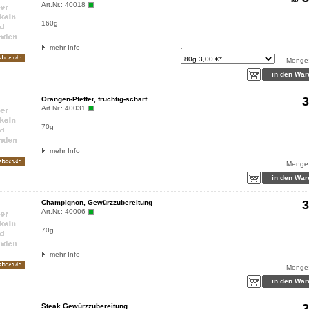
Art.Nr.:
40018
160g
mehr Info
:
Menge
3
Orangen-Pfeffer, fruchtig-scharf
Art.Nr.:
40031
70g
mehr Info
Menge
3
Champignon, Gewürzzubereitung
Art.Nr.:
40006
70g
mehr Info
Menge
3
Steak Gewürzzubereitung