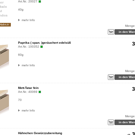
Art.Nr.:
20027
40g
mehr Info
Menge
3
Paprika ( span. )geräuchert edelsüß
Art.Nr.:
100352
60g
mehr Info
Menge
3
Mett-Tatar fein
Art.Nr.:
40069
70
mehr Info
Menge
3
Hähnchen Gewürzzubereitung
ab