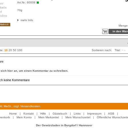
Art.Nr.:
60008
70g
mehr Info
Menge
ite:
10
20
50
100
Sortieren nach:
Titel
re
 sich hier an, um einen Kommentar zu schreiben.
noch keine Kommentare
inkl. MwSt., zzgl. Versandkosten.
Home
|
Kontakt
|
Hilfe
|
Gästebuch
|
Links
|
Impressum
|
AGB
|
renkorb
|
Mein Konto
|
Mein Merkzettel
|
Mein Wunschzettel
|
Öffentliche Wunschzett
Der Gewürzladen in Burgdorf / Hannover