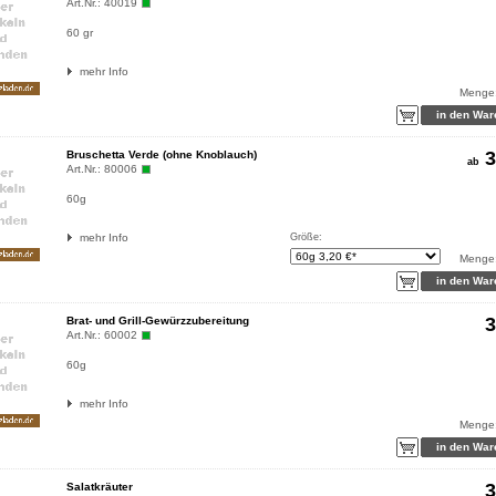
Art.Nr.:
40019
60 gr
mehr Info
Menge
3
Bruschetta Verde (ohne Knoblauch)
ab
Art.Nr.:
80006
60g
mehr Info
Größe:
Menge
3
Brat- und Grill-Gewürzzubereitung
Art.Nr.:
60002
60g
mehr Info
Menge
3
Salatkräuter