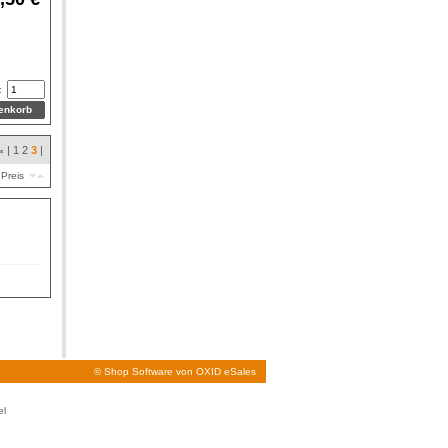
:
|
1
2
3
|
«
Preis
©
Shop Software von OXID eSales
el