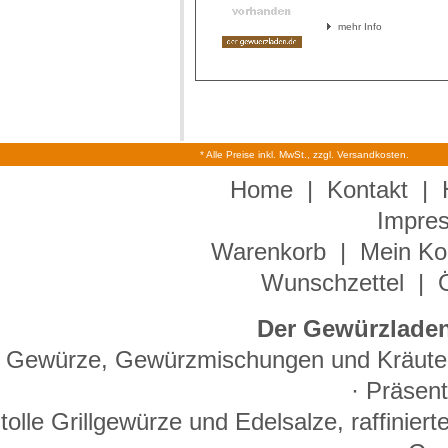
mehr Info
* Alle Preise inkl. MwSt., zzgl. Versandkosten.
Home
|
Kontakt
|
Impre
Warenkorb
|
Mein Ko
Wunschzettel
|
Der Gewürzladen
Gewürze, Gewürzmischungen und Kräuter 
· Präsen
tolle Grillgewürze und Edelsalze, raffinie