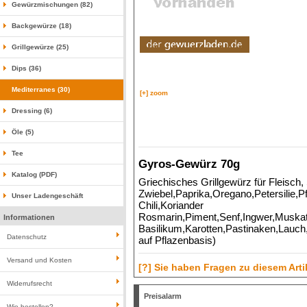
Gewürzmischungen (82)
Backgewürze (18)
Grillgewürze (25)
Dips (36)
Mediterranes (30)
[+] zoom
Dressing (6)
Öle (5)
Tee
Gyros-Gewürz 70g
Katalog (PDF)
Griechisches Grillgewürz für Fleisch,
Zwiebel,Paprika,Oregano,Petersilie,P
Unser Ladengeschäft
Chili,Koriander
Rosmarin,Piment,Senf,Ingwer,Muskatn
Informationen
Basilikum,Karotten,Pastinaken,Lauch
Datenschutz
auf Pflazenbasis)
Versand und Kosten
[?] Sie haben Fragen zu diesem Arti
Widerrufsrecht
Preisalarm
Wie bestellen?