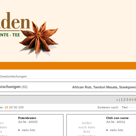
Gewürzmischungen
ischungen
(82)
African Rub, Tandori Masala, Staekgew
|
1
2
3
4
5
«
ite:
10
20
50
100
Sortieren nach:
Titel
Putenbraten
Chili con carne
Art.Nr.:
40035
Art.Nr.:
40011
mehr Info
mehr Info