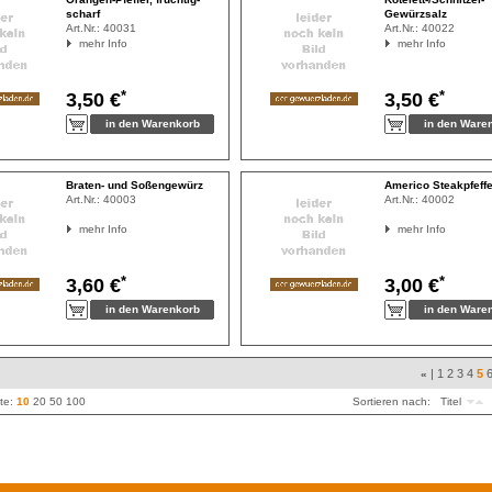
scharf
Gewürzsalz
Art.Nr.:
40031
Art.Nr.:
40022
mehr Info
mehr Info
*
*
3,50 €
3,50 €
Braten- und Soßengewürz
Americo Steakpfeffe
Art.Nr.:
40003
Art.Nr.:
40002
mehr Info
mehr Info
*
*
3,60 €
3,00 €
|
1
2
3
4
5
«
ite:
10
20
50
100
Sortieren nach:
Titel