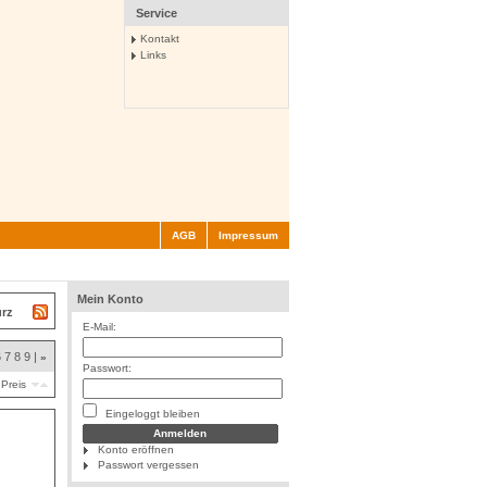
Service
Kontakt
Links
AGB
Impressum
Mein Konto
ürz
E-Mail:
6
7
8
9
|
»
Passwort:
Preis
Eingeloggt bleiben
Konto eröffnen
Passwort vergessen