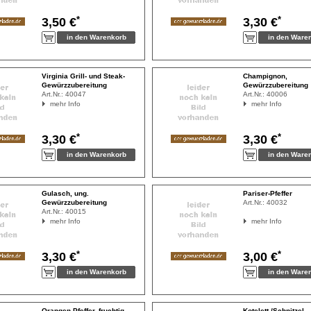
*
*
3,50 €
3,30 €
Virginia Grill- und Steak-
Champignon,
Gewürzzubereitung
Gewürzzubereitung
Art.Nr.:
40047
Art.Nr.:
40006
mehr Info
mehr Info
*
*
3,30 €
3,30 €
Gulasch, ung.
Pariser-Pfeffer
Gewürzzubereitung
Art.Nr.:
40032
Art.Nr.:
40015
mehr Info
mehr Info
*
*
3,30 €
3,00 €
Orangen-Pfeffer, fruchtig-
Kotelett-/Schnitzel-