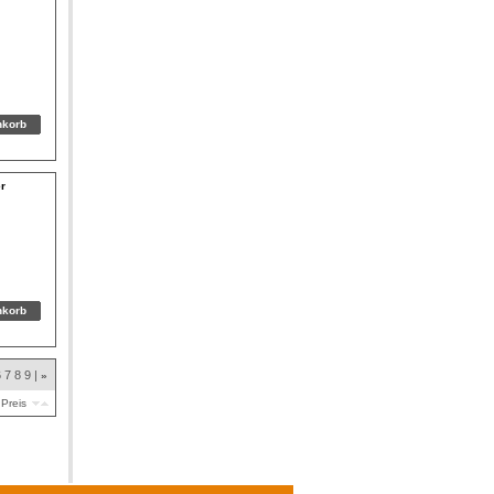
r
6
7
8
9
|
»
Preis