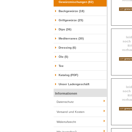
Gewürzmischungen (82)
Backgewürze (18)
Grillgewürze (25)
Dips (36)
Mediterranes (30)
Dressing (6)
Öle (5)
Tee
Katalog (PDF)
Unser Ladengeschäft
Informationen
Datenschutz
Versand und Kosten
Widerrufsrecht
Wie bestellen?