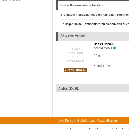
Einen Kommentar schreiben
Sie müssen
angemeldet
sein, um einen Komment
Es liegen keine Kommentare zu diesem Artikel vo
Aktueller Artikel
Ras el Hanout
Art.Nr.:
40036
60 gr
mehr Info
Artikel 30 / 82
* Alle Preise inkl. MwSt., zzgl. Versandkosten.