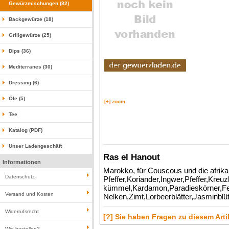
Gewürzmischungen (82)
Backgewürze (18)
Grillgewürze (25)
Dips (36)
Mediterranes (30)
Dressing (6)
Öle (5)
[+] zoom
Tee
Katalog (PDF)
Unser Ladengeschäft
Ras el Hanout
Informationen
Marokko, für Couscous und die afrik
Datenschutz
Pfeffer,Koriander,Ingwer,Pfeffer,Kr
kümmel,Kardamon,Paradieskörner,Fe
Versand und Kosten
Nelken,Zimt,Lorbeerblätter,Jasminblü
Widerrufsrecht
[?] Sie haben Fragen zu diesem Arti
Wie bestellen?