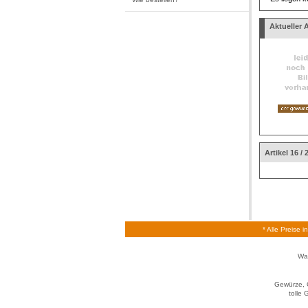
Aktueller A
Artikel 16 / 
* Alle Preise 
Wa
Gewürze, 
tolle 