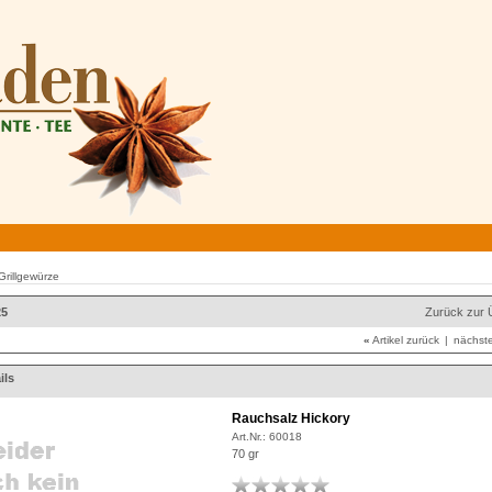
Grillgewürze
25
Zurück zur 
«
Artikel zurück
|
nächste
ils
Rauchsalz Hickory
Art.Nr.:
60018
70 gr