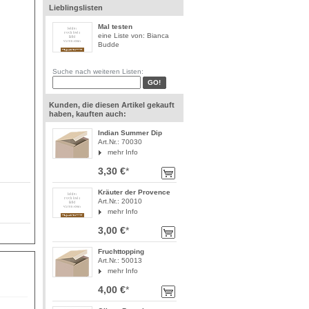
Lieblingslisten
Mal testen
eine Liste von: Bianca
Budde
Suche nach weiteren Listen:
Kunden, die diesen Artikel gekauft
haben, kauften auch:
Indian Summer Dip
Art.Nr.: 70030
mehr Info
3,30 €
*
Kräuter der Provence
Art.Nr.: 20010
mehr Info
3,00 €
*
Fruchttopping
Art.Nr.: 50013
mehr Info
4,00 €
*