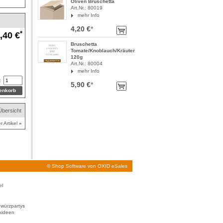
Oliven Bruschetta
Art.Nr.: 80019
mehr Info
4,20 €
*
*
,40 €
Bruschetta
Tomate/Knoblauch/Kräuter
120g
Art.Nr.: 80004
mehr Info
:
5,90 €
*
Übersicht
r Artikel
»
©
Shop Software von OXID eSales
el
würzpartys
nkideen