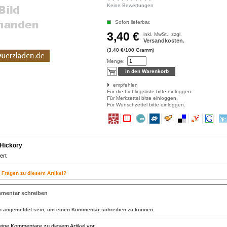
Keine Bewertungen
Sofort lieferbar.
3,40 €
inkl. MwSt., zzgl.
Versandkosten.
(3,40 €/100 Gramm)
Menge:
empfehlen
Für die Lieblingsliste bitte einloggen.
Für Merkzettel bitte einloggen.
Für Wunschzettel bitte einloggen.
Hickory
ert
n Fragen zu diesem Artikel?
mentar schreiben
n
angemeldet
sein, um einen Kommentar schreiben zu können.
eine Kommentare zu diesem Artikel vor.