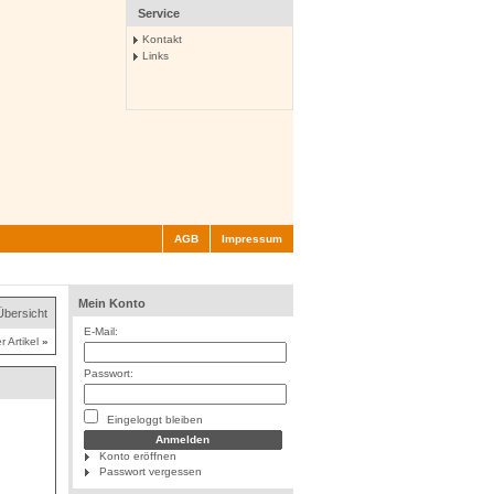
Service
Kontakt
Links
AGB
Impressum
Mein Konto
Übersicht
E-Mail:
r Artikel
»
Passwort:
Eingeloggt bleiben
Konto eröffnen
Passwort vergessen