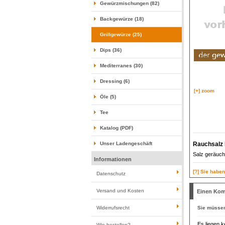
Gewürzmischungen (82)
Backgewürze (18)
Grillgewürze (25)
Dips (36)
Mediterranes (30)
Dressing (6)
[+] zoom
Öle (5)
Tee
Katalog (PDF)
Rauchsalz 
Unser Ladengeschäft
Salz geräuch
Informationen
[?] Sie habe
Datenschutz
Versand und Kosten
Einen Kom
Sie müsse
Widerrufsrecht
Es liegen k
Wie bestellen?