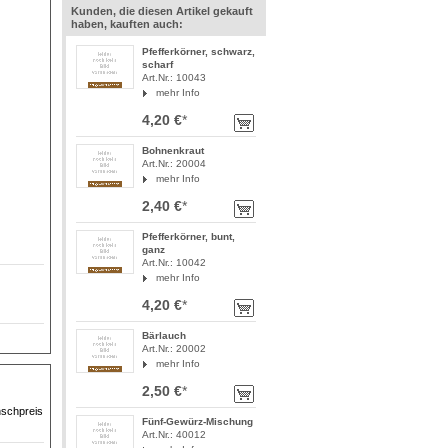
Kunden, die diesen Artikel gekauft
haben, kauften auch:
Pfefferkörner, schwarz,
scharf
Art.Nr.: 10043
mehr Info
4,20 €
*
!
Bohnenkraut
Art.Nr.: 20004
mehr Info
2,40 €
*
Pfefferkörner, bunt,
ganz
Art.Nr.: 10042
mehr Info
4,20 €
*
Bärlauch
Art.Nr.: 20002
mehr Info
2,50 €
*
nschpreis
Fünf-Gewürz-Mischung
Art.Nr.: 40012