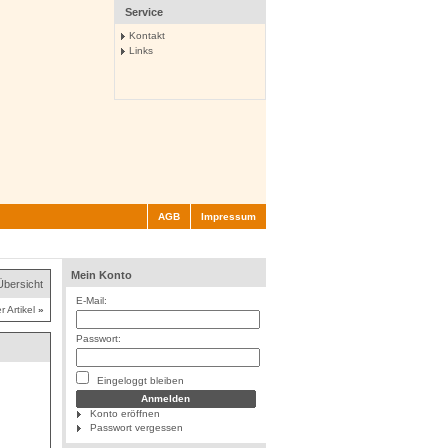
Service
Kontakt
Links
AGB
Impressum
Mein Konto
Übersicht
E-Mail:
r Artikel
»
Passwort:
Eingeloggt bleiben
Konto eröffnen
Passwort vergessen