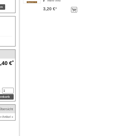
mehr Info
3,20 €
*
*
,40 €
:
Übersicht
r Artikel
»