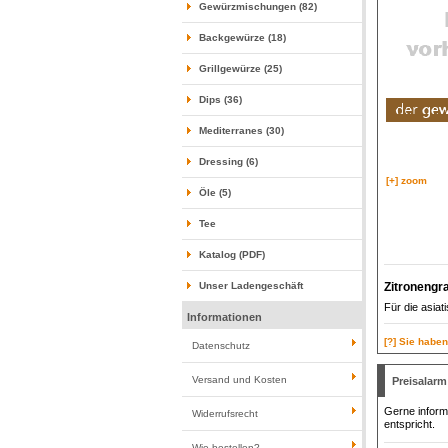
Gewürzmischungen (82)
Backgewürze (18)
Grillgewürze (25)
Dips (36)
Mediterranes (30)
Dressing (6)
[+] zoom
Öle (5)
Tee
Katalog (PDF)
Zitronengra
Unser Ladengeschäft
Für die asia
Informationen
[?] Sie habe
Datenschutz
Versand und Kosten
Preisalarm
Gerne informi
Widerrufsrecht
entspricht.
Wie bestellen?