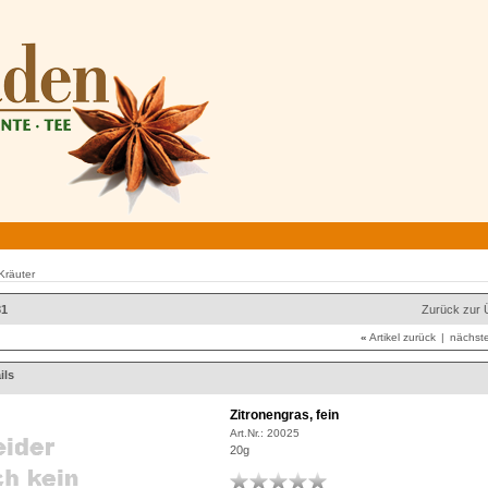
Kräuter
31
Zurück zur 
«
Artikel zurück
|
nächste
ils
Zitronengras, fein
Art.Nr.:
20025
20g