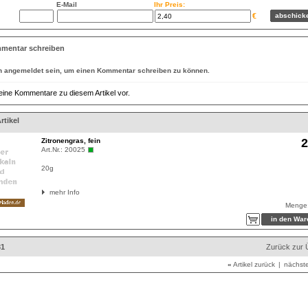
E-Mail
Ihr Preis:
€
mentar schreiben
n
angemeldet
sein, um einen Kommentar schreiben zu können.
eine Kommentare zu diesem Artikel vor.
rtikel
2
Zitronengras, fein
Art.Nr.:
20025
20g
mehr Info
Menge
31
Zurück zur 
«
Artikel zurück
|
nächste