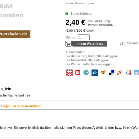
Keine Bewertungen
Sofort lieferbar.
2,40 €
inkl. MwSt., zzgl.
Versandkosten.
(6,00 €/100 Gramm)
Menge:
[!]
Preisalarm
empfehlen
Für die Lieblingsliste bitte einloggen.
Für Merkzettel bitte einloggen.
Für Wunschzettel bitte einloggen.
s, fein
tische Küche und Tee
n Fragen zu diesem Artikel?
eren wir Sie unverbindlich darüber, falls sich der Preis dieses Artikels ändert bzw. Ihrem Wu