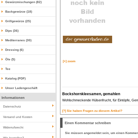
Gewürzmischungen (82)
Backgewürze (18)
Grillgewürze (25)
Dips (36)
Mediterranes (30)
Dressing (6)
Öle (5)
[+] zoom
Tee
Katalog (PDF)
Unser Ladengeschäft
Bockshornkleesamen, gemahlen
Informationen
Wohlschmeckende Hülsenfrucht, für Eintöpfe, Ge
Datenschutz
[?] Sie haben Fragen zu diesem Artikel?
Versand und Kosten
Einen Kommentar schreiben
Widerrufsrecht
Sie müssen
angemeldet
sein, um einen Komment
Wie bestellen?