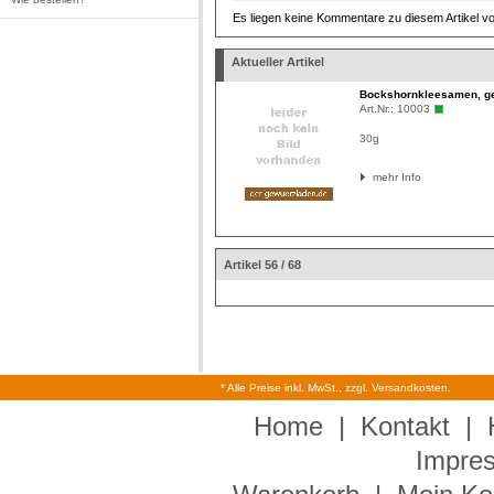
Es liegen keine Kommentare zu diesem Artikel vo
Aktueller Artikel
Bockshornkleesamen, g
Art.Nr.:
10003
30g
mehr Info
Artikel 56 / 68
* Alle Preise inkl. MwSt., zzgl. Versandkosten.
Home
|
Kontakt
|
Impre