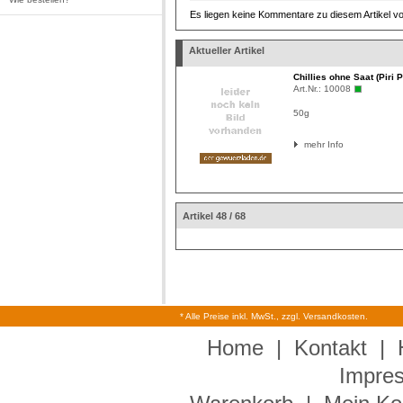
Es liegen keine Kommentare zu diesem Artikel vo
Aktueller Artikel
Chillies ohne Saat (Piri Pi
Art.Nr.:
10008
50g
mehr Info
Artikel 48 / 68
* Alle Preise inkl. MwSt., zzgl. Versandkosten.
Home
|
Kontakt
|
Impre