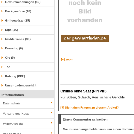
Gewürzmischungen (82)
Backgewürze (18)
Grillgewürze (25)
Dips (36)
Mediterranes (30)
Dressing (6)
Öle (5)
[+] zoom
Tee
Katalog (PDF)
Unser Ladengeschäft
Chillies ohne Saat (Piri Piri)
Informationen
Für Soßen, Gulasch, Reis, scharfe Gerichte
Datenschutz
[?] Sie haben Fragen zu diesem Artikel?
Versand und Kosten
Einen Kommentar schreiben
Widerrufsrecht
Sie müssen
angemeldet
sein, um einen Komment
Wie bestellen?