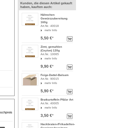
Kunden, die diesen Artikel gekauft
haben, kauften auch:
Hähnchen
Gewürzzubereitung
160g
Art.Nr.: 40018
mehr Info
!
5,50 €
*
Zimt, gemahlen
(Ceylon) 120g
Art.Nr.: 10065
mehr Info
9,90 €
*
Feige-Dattel-Balsam
Art.Nr.: 90015
mehr Info
5,90 €
*
Bratkartoffeln Pfälzr Art
Art.Nr.: 40005
mehr Info
nschpreis
3,50 €
*
Hackbraten-/Frikadellen-
Gewürzzubereitung