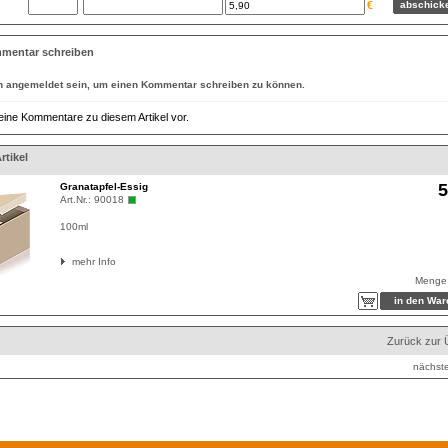
€
mentar schreiben
n
angemeldet
sein, um einen Kommentar schreiben zu können.
eine Kommentare zu diesem Artikel vor.
rtikel
5
Granatapfel-Essig
Art.Nr.:
90018
100ml
mehr Info
Menge
Zurück zur 
nächste