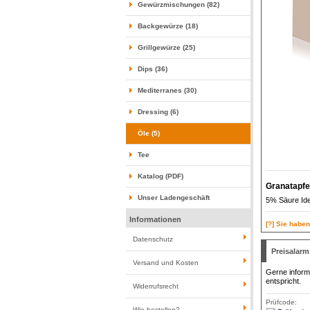
Gewürzmischungen (82)
Backgewürze (18)
Grillgewürze (25)
Dips (36)
Mediterranes (30)
Dressing (6)
Öle (5)
Tee
Katalog (PDF)
Granatapfe
Unser Ladengeschäft
5% Säure Ide
Informationen
[?] Sie habe
Datenschutz
Preisalarm
Versand und Kosten
Gerne informi
entspricht.
Widerrufsrecht
Prüfcode:
Wie bestellen?