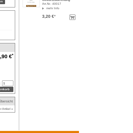
Art.Nr.: 40017
mehr Info
3,20 €
*
*
,90 €
:
Übersicht
r Artikel
»