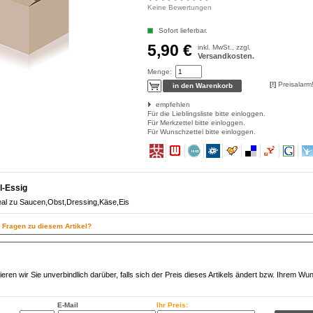
Keine Bewertungen
Sofort lieferbar.
5,90 €
inkl. MwSt., zzgl.
Versandkosten.
Menge:
[!]
Preisalarm
empfehlen
Für die Lieblingsliste bitte einloggen.
Für Merkzettel bitte einloggen.
Für Wunschzettel bitte einloggen.
l-Essig
al zu Saucen,Obst,Dressing,Käse,Eis
n Fragen zu diesem Artikel?
eren wir Sie unverbindlich darüber, falls sich der Preis dieses Artikels ändert bzw. Ihrem Wu
E-Mail
Ihr Preis: