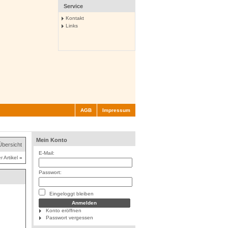
Service
Kontakt
Links
AGB
Impressum
Mein Konto
Übersicht
E-Mail:
r Artikel
»
Passwort:
Eingeloggt bleiben
Konto eröffnen
Passwort vergessen