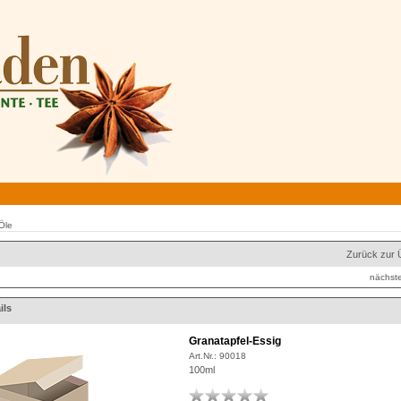
Öle
Zurück zur 
nächste
ils
Granatapfel-Essig
Art.Nr.:
90018
100ml