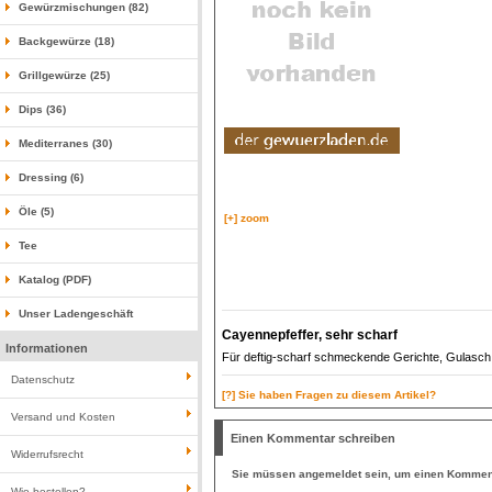
Gewürzmischungen (82)
Backgewürze (18)
Grillgewürze (25)
Dips (36)
Mediterranes (30)
Dressing (6)
Öle (5)
[+] zoom
Tee
Katalog (PDF)
Unser Ladengeschäft
Cayennepfeffer, sehr scharf
Informationen
Für deftig-scharf schmeckende Gerichte, Gulasch, 
Datenschutz
[?] Sie haben Fragen zu diesem Artikel?
Versand und Kosten
Einen Kommentar schreiben
Widerrufsrecht
Sie müssen
angemeldet
sein, um einen Komment
Wie bestellen?