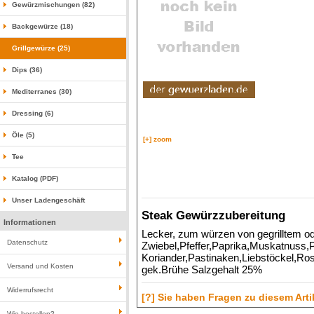
Gewürzmischungen (82)
Backgewürze (18)
Grillgewürze (25)
Dips (36)
Mediterranes (30)
Dressing (6)
Öle (5)
[+] zoom
Tee
Katalog (PDF)
Unser Ladengeschäft
Steak Gewürzzubereitung
Informationen
Lecker, zum würzen von gegrilltem od
Datenschutz
Zwiebel,Pfeffer,Paprika,Muskatnuss,
Koriander,Pastinaken,Liebstöckel,Ro
Versand und Kosten
gek.Brühe Salzgehalt 25%
Widerrufsrecht
[?] Sie haben Fragen zu diesem Arti
Wie bestellen?