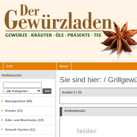
EUR
Home
Artikelsuche
Sie sind hier: /
Grillgew
Artikel 3 / 25
Naturgewürze (68)
Kräuter (31)
Artikeldetails
Edel- und Mischsalze (19)
Scharfe Sachen (11)