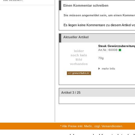
Einen Kommentar schreiben
Sie müssen
angemeldet
sein, um einen Komment
Es liegen keine Kommentare zu diesem Artikel vo
Aktueller Artikel
Steak Gewürzzubereitun
Art.Nr.:
60008
70g
mehr Info
Artikel 3 / 25
* Alle Preise inkl. MwSt., zzgl. Versandkosten.