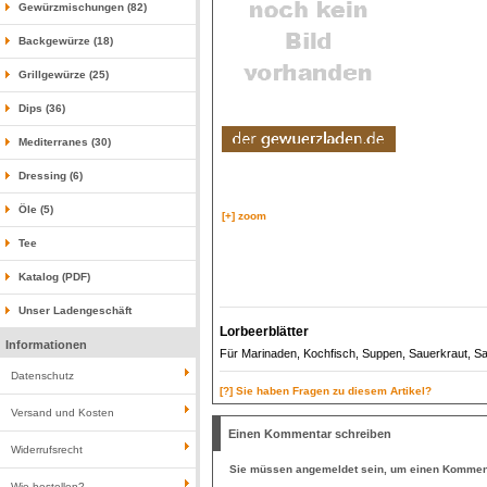
Gewürzmischungen (82)
Backgewürze (18)
Grillgewürze (25)
Dips (36)
Mediterranes (30)
Dressing (6)
Öle (5)
[+] zoom
Tee
Katalog (PDF)
Unser Ladengeschäft
Lorbeerblätter
Informationen
Für Marinaden, Kochfisch, Suppen, Sauerkraut, S
Datenschutz
[?] Sie haben Fragen zu diesem Artikel?
Versand und Kosten
Einen Kommentar schreiben
Widerrufsrecht
Sie müssen
angemeldet
sein, um einen Komment
Wie bestellen?