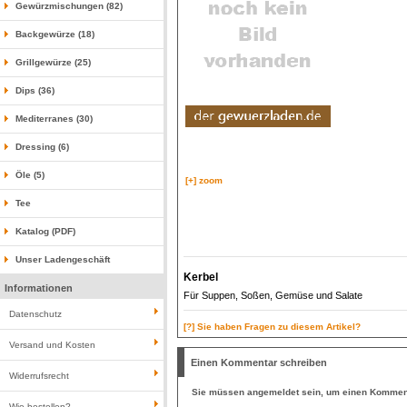
Gewürzmischungen (82)
Backgewürze (18)
Grillgewürze (25)
Dips (36)
Mediterranes (30)
Dressing (6)
Öle (5)
[+] zoom
Tee
Katalog (PDF)
Unser Ladengeschäft
Kerbel
Informationen
Für Suppen, Soßen, Gemüse und Salate
Datenschutz
[?] Sie haben Fragen zu diesem Artikel?
Versand und Kosten
Einen Kommentar schreiben
Widerrufsrecht
Sie müssen
angemeldet
sein, um einen Komment
Wie bestellen?