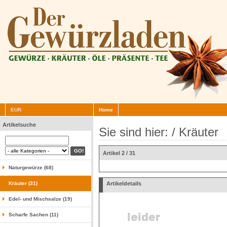
EUR
Home
Artikelsuche
Sie sind hier: /
Kräuter
Artikel 2 / 31
Naturgewürze (68)
Kräuter (31)
Artikeldetails
Edel- und Mischsalze (19)
Scharfe Sachen (11)