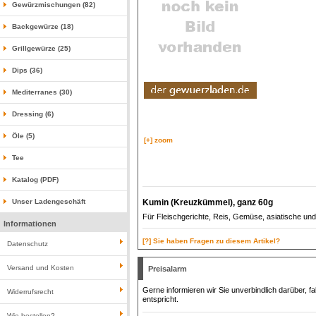
Gewürzmischungen (82)
Backgewürze (18)
Grillgewürze (25)
Dips (36)
Mediterranes (30)
Dressing (6)
Öle (5)
[+] zoom
Tee
Katalog (PDF)
Kumin (Kreuzkümmel), ganz 60g
Unser Ladengeschäft
Für Fleischgerichte, Reis, Gemüse, asiatische u
Informationen
[?] Sie haben Fragen zu diesem Artikel?
Datenschutz
Versand und Kosten
Preisalarm
Gerne informieren wir Sie unverbindlich darüber, f
Widerrufsrecht
entspricht.
Wie bestellen?