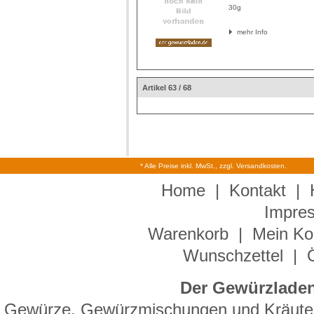
30g
mehr Info
Artikel 63 / 68
* Alle Preise inkl. MwSt., zzgl. Versandkosten.
Home
|
Kontakt
|
Impre
Warenkorb
|
Mein Ko
Wunschzettel
|
Der Gewürzladen
Gewürze, Gewürzmischungen und Kräuter 