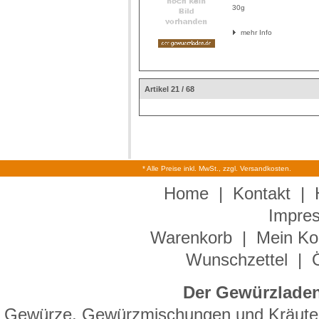
30g
mehr Info
Artikel 21 / 68
* Alle Preise inkl. MwSt., zzgl. Versandkosten.
Home
|
Kontakt
|
Impre
Warenkorb
|
Mein Ko
Wunschzettel
|
Der Gewürzladen
Gewürze, Gewürzmischungen und Kräuter 