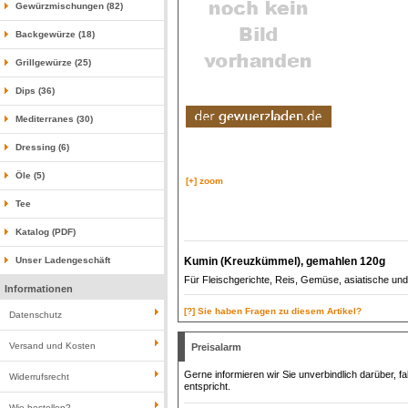
Gewürzmischungen (82)
Backgewürze (18)
Grillgewürze (25)
Dips (36)
Mediterranes (30)
Dressing (6)
Öle (5)
[+] zoom
Tee
Katalog (PDF)
Kumin (Kreuzkümmel), gemahlen 120g
Unser Ladengeschäft
Für Fleischgerichte, Reis, Gemüse, asiatische u
Informationen
[?] Sie haben Fragen zu diesem Artikel?
Datenschutz
Versand und Kosten
Preisalarm
Gerne informieren wir Sie unverbindlich darüber, f
Widerrufsrecht
entspricht.
Wie bestellen?