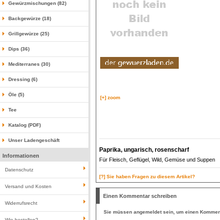
Gewürzmischungen (82)
Backgewürze (18)
Grillgewürze (25)
Dips (36)
Mediterranes (30)
Dressing (6)
Öle (5)
[+] zoom
Tee
Katalog (PDF)
Unser Ladengeschäft
Paprika, ungarisch, rosenscharf
Informationen
Für Fleisch, Geflügel, Wild, Gemüse und Suppen
Datenschutz
[?] Sie haben Fragen zu diesem Artikel?
Versand und Kosten
Einen Kommentar schreiben
Widerrufsrecht
Sie müssen
angemeldet
sein, um einen Komment
Wie bestellen?