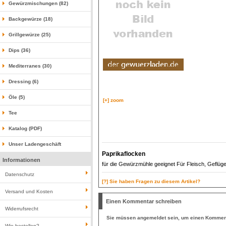
Gewürzmischungen (82)
Backgewürze (18)
Grillgewürze (25)
Dips (36)
Mediterranes (30)
Dressing (6)
Öle (5)
[+] zoom
Tee
Katalog (PDF)
Unser Ladengeschäft
Paprikaflocken
Informationen
für die Gewürzmühle geeignet Für Fleisch, Geflüg
Datenschutz
[?] Sie haben Fragen zu diesem Artikel?
Versand und Kosten
Einen Kommentar schreiben
Widerrufsrecht
Sie müssen
angemeldet
sein, um einen Komment
Wie bestellen?